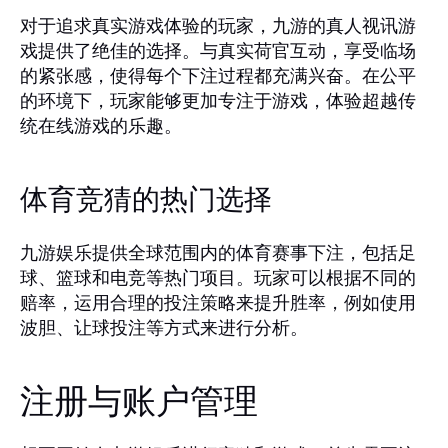
对于追求真实游戏体验的玩家，九游的真人视讯游
戏提供了绝佳的选择。与真实荷官互动，享受临场
的紧张感，使得每个下注过程都充满兴奋。在公平
的环境下，玩家能够更加专注于游戏，体验超越传
统在线游戏的乐趣。
体育竞猜的热门选择
九游娱乐提供全球范围内的体育赛事下注，包括足
球、篮球和电竞等热门项目。玩家可以根据不同的
赔率，运用合理的投注策略来提升胜率，例如使用
波胆、让球投注等方式来进行分析。
注册与账户管理