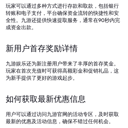
玩家可以通过多种方式进行存款和取款，包括银行
转账和电子支付，平台确保资金流转的快捷性和安
全性。九游还提供快速提取服务，通常在90秒内完
成资金出款。
新用户首存奖励详情
九游娱乐还为新注册用户带来了丰厚的首存奖金。
玩家在首次充值时可获得高额彩金和促销礼品，这
为新手提供了更好的游戏起步。
如何获取最新优惠信息
用户可以通过访问九游官网的活动专区，及时获取
最新的优惠及活动信息，确保不错过任何机会。