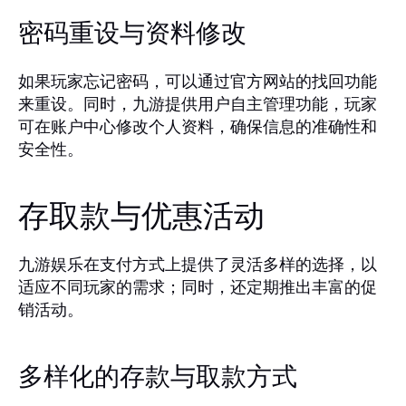
密码重设与资料修改
如果玩家忘记密码，可以通过官方网站的找回功能
来重设。同时，九游提供用户自主管理功能，玩家
可在账户中心修改个人资料，确保信息的准确性和
安全性。
存取款与优惠活动
九游娱乐在支付方式上提供了灵活多样的选择，以
适应不同玩家的需求；同时，还定期推出丰富的促
销活动。
多样化的存款与取款方式