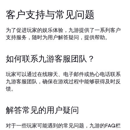
客户支持与常见问题
为了促进玩家的娱乐体验，九游提供了一系列客户
支持服务，随时为用户解答疑问，提供帮助。
如何联系九游客服团队？
玩家可以通过在线聊天、电子邮件或热心电话联系
九游客服团队，确保在游戏过程中能够获得及时反
馈。
解答常见的用户疑问
对于一些玩家可能遇到的常见问题，九游的FAQ栏