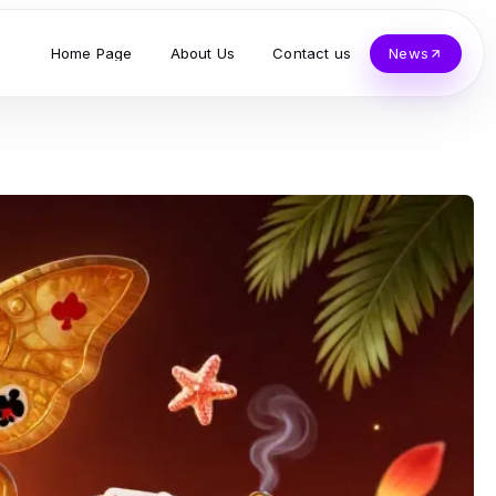
Home Page
About Us
Contact us
News