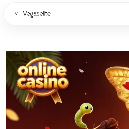
Vegaselite
V