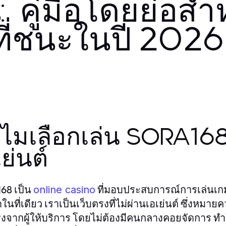
 คู่มือโดยย่อสำ
ที่ชนะในปี 2026
ไมเลือกเล่น SORA168 
ย่นต์
68 เป็น
ที่มอบประสบการณ์การเล่นเกม
online casino
ดในที่เดียว เราเป็นเว็บตรงที่ไม่ผ่านเอเย่นต์ ซึ่งหมาย
งจากผู้ให้บริการ โดยไม่ต้องมีคนกลางคอยจัดการ ทำ