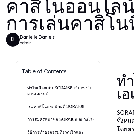
คาสิโนออนไลน์:
การเล่นคาสิโน
Danielle Daniels
D
admin
Table of Contents
ทำ
ทำไมเลือกเล่น SORA168 เว็บตรงไม่
เอเ
ผ่านเอเย่นต์
เกมคาสิโนยอดนิยมที่ SORA168
SORA1
การสมัครสมาชิก SORA168 อย่างไร?
ทั้งหม
โดยตร
วิธีการทำธุรกรรมที่รวดเร็วและ