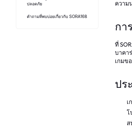
ความน่
ปลอดภัย
คำถามที่พบบ่อยเกี่ยวกับ SORA168
การ
ที่ SO
บาคาร่
เกมขอ
ประ
เ
โ
ส