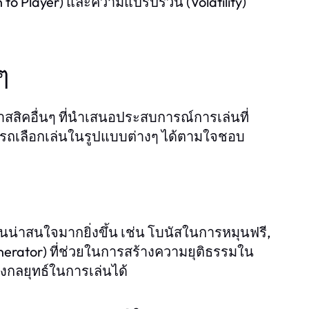
n to Player) และความแปรปรวน (Volatility)
ๆ
าสสิคอื่นๆ ที่นำเสนอประสบการณ์การเล่นที่
ารถเลือกเล่นในรูปแบบต่างๆ ได้ตามใจชอบ
ล่นน่าสนใจมากยิ่งขึ้น เช่น โบนัสในการหมุนฟรี,
nerator) ที่ช่วยในการสร้างความยุติธรรมใน
งกลยุทธ์ในการเล่นได้