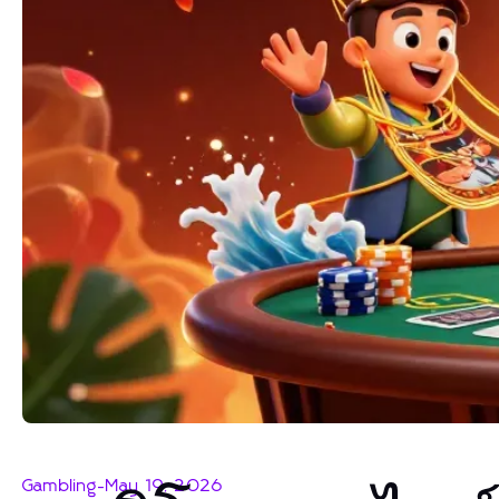
Gambling
-
May 19, 2026