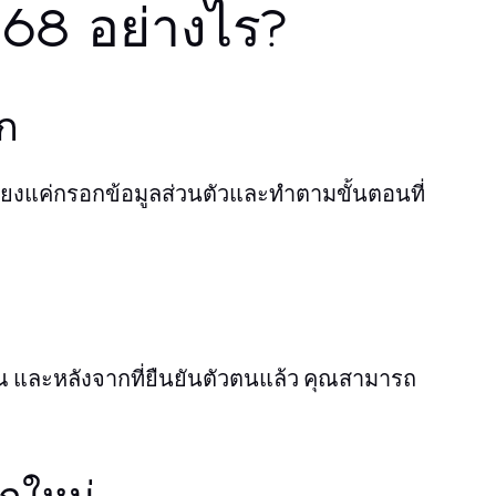
68 อย่างไร?
ก
ียงแค่กรอกข้อมูลส่วนตัวและทำตามขั้นตอนที่
 และหลังจากที่ยืนยันตัวตนแล้ว คุณสามารถ