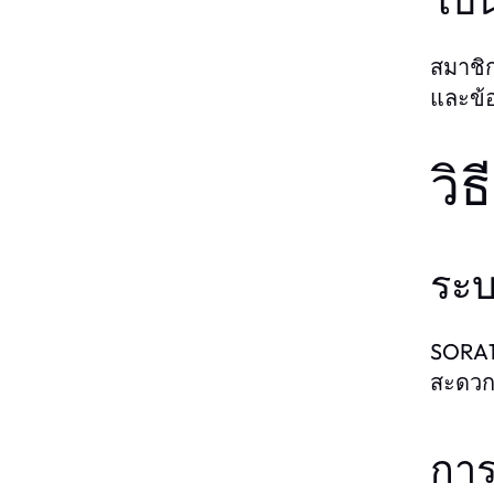
โบน
สมาชิก
และข้อ
วิ
ระบ
SORA16
สะดวก
การ