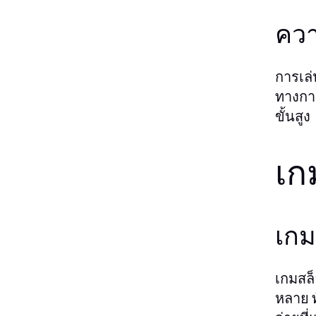
ควา
การเล่
ทางกา
ขั้นสูง
เก
เกม
เกมสล็
หลาย ท