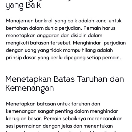
yang Baik
Manajemen bankroll yang baik adalah kunci untuk
bertahan dalam dunia perjudian. Pemain harus
menetapkan anggaran dan disiplin dalam
mengikuti batasan tersebut. Menghindari perjudian
dengan uang yang tidak mampu hilang adalah
prinsip dasar yang perlu dipegang setiap pemain.
Menetapkan Batas Taruhan dan
Kemenangan
Menetapkan batasan untuk taruhan dan
kemenangan sangat penting dalam menghindari
kerugian besar. Pemain sebaiknya merencanakan
sesi permainan dengan jelas dan menentukan