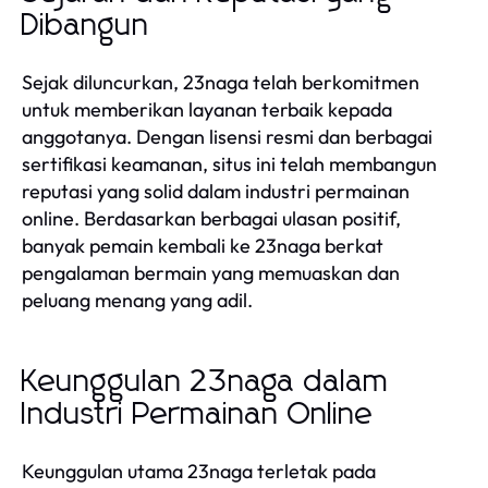
Dibangun
Sejak diluncurkan, 23naga telah berkomitmen
untuk memberikan layanan terbaik kepada
anggotanya. Dengan lisensi resmi dan berbagai
sertifikasi keamanan, situs ini telah membangun
reputasi yang solid dalam industri permainan
online. Berdasarkan berbagai ulasan positif,
banyak pemain kembali ke 23naga berkat
pengalaman bermain yang memuaskan dan
peluang menang yang adil.
Keunggulan 23naga dalam
Industri Permainan Online
Keunggulan utama 23naga terletak pada