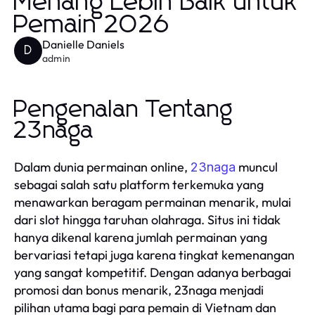
Menang Lebih Baik untuk
Pemain 2026
Danielle Daniels
D
admin
Pengenalan Tentang
23naga
Dalam dunia permainan online,
muncul
23naga
sebagai salah satu platform terkemuka yang
menawarkan beragam permainan menarik, mulai
dari slot hingga taruhan olahraga. Situs ini tidak
hanya dikenal karena jumlah permainan yang
bervariasi tetapi juga karena tingkat kemenangan
yang sangat kompetitif. Dengan adanya berbagai
promosi dan bonus menarik, 23naga menjadi
pilihan utama bagi para pemain di Vietnam dan