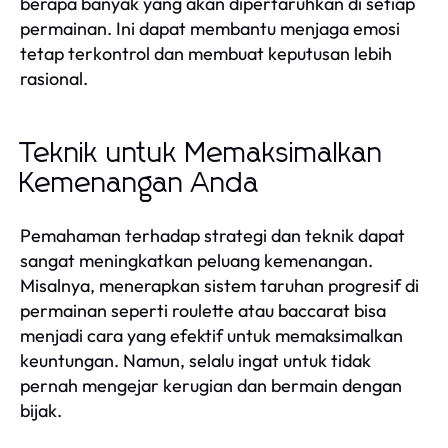
berapa banyak yang akan dipertaruhkan di setiap
permainan. Ini dapat membantu menjaga emosi
tetap terkontrol dan membuat keputusan lebih
rasional.
Teknik untuk Memaksimalkan
Kemenangan Anda
Pemahaman terhadap strategi dan teknik dapat
sangat meningkatkan peluang kemenangan.
Misalnya, menerapkan sistem taruhan progresif di
permainan seperti roulette atau baccarat bisa
menjadi cara yang efektif untuk memaksimalkan
keuntungan. Namun, selalu ingat untuk tidak
pernah mengejar kerugian dan bermain dengan
bijak.