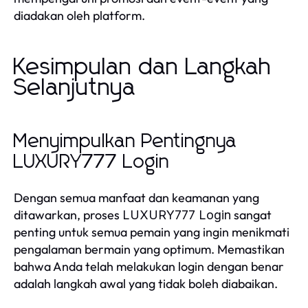
diadakan oleh platform.
Kesimpulan dan Langkah
Selanjutnya
Menyimpulkan Pentingnya
LUXURY777 Login
Dengan semua manfaat dan keamanan yang
ditawarkan, proses
sangat
LUXURY777 Login
penting untuk semua pemain yang ingin menikmati
pengalaman bermain yang optimum. Memastikan
bahwa Anda telah melakukan login dengan benar
adalah langkah awal yang tidak boleh diabaikan.