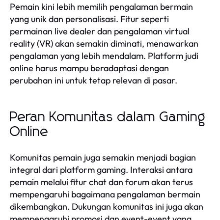
Pemain kini lebih memilih pengalaman bermain
yang unik dan personalisasi. Fitur seperti
permainan live dealer dan pengalaman virtual
reality (VR) akan semakin diminati, menawarkan
pengalaman yang lebih mendalam. Platform judi
online harus mampu beradaptasi dengan
perubahan ini untuk tetap relevan di pasar.
Peran Komunitas dalam Gaming
Online
Komunitas pemain juga semakin menjadi bagian
integral dari platform gaming. Interaksi antara
pemain melalui fitur chat dan forum akan terus
mempengaruhi bagaimana pengalaman bermain
dikembangkan. Dukungan komunitas ini juga akan
mempengaruhi promosi dan event-event yang