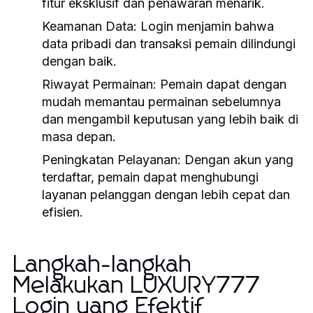
fitur eksklusif dan penawaran menarik.
Keamanan Data:
Login menjamin bahwa
data pribadi dan transaksi pemain dilindungi
dengan baik.
Riwayat Permainan:
Pemain dapat dengan
mudah memantau permainan sebelumnya
dan mengambil keputusan yang lebih baik di
masa depan.
Peningkatan Pelayanan:
Dengan akun yang
terdaftar, pemain dapat menghubungi
layanan pelanggan dengan lebih cepat dan
efisien.
Langkah-langkah
Melakukan LUXURY777
Login yang Efektif