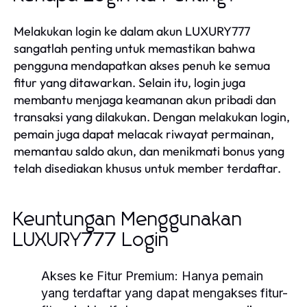
Melakukan login ke dalam akun LUXURY777
sangatlah penting untuk memastikan bahwa
pengguna mendapatkan akses penuh ke semua
fitur yang ditawarkan. Selain itu, login juga
membantu menjaga keamanan akun pribadi dan
transaksi yang dilakukan. Dengan melakukan login,
pemain juga dapat melacak riwayat permainan,
memantau saldo akun, dan menikmati bonus yang
telah disediakan khusus untuk member terdaftar.
Keuntungan Menggunakan
LUXURY777 Login
Akses ke Fitur Premium:
Hanya pemain
yang terdaftar yang dapat mengakses fitur-