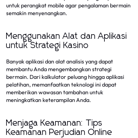
untuk perangkat mobile agar pengalaman bermain
semakin menyenangkan.
Menggunakan Alat dan Aplikasi
untuk Strategi Kasino
Banyak aplikasi dan alat analisis yang dapat
membantu Anda mengembangkan strategi
bermain. Dari kalkulator peluang hingga aplikasi
pelatihan, memanfaatkan teknologi ini dapat
memberikan wawasan tambahan untuk
meningkatkan keterampilan Anda.
Menjaga Keamanan: Tips
Keamanan Perjudian Online