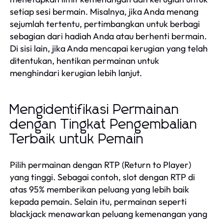
setiap sesi bermain. Misalnya, jika Anda menang
sejumlah tertentu, pertimbangkan untuk berbagi
sebagian dari hadiah Anda atau berhenti bermain.
Di sisi lain, jika Anda mencapai kerugian yang telah
ditentukan, hentikan permainan untuk
menghindari kerugian lebih lanjut.
Mengidentifikasi Permainan
dengan Tingkat Pengembalian
Terbaik untuk Pemain
Pilih permainan dengan RTP (Return to Player)
yang tinggi. Sebagai contoh, slot dengan RTP di
atas 95% memberikan peluang yang lebih baik
kepada pemain. Selain itu, permainan seperti
blackjack menawarkan peluang kemenangan yang