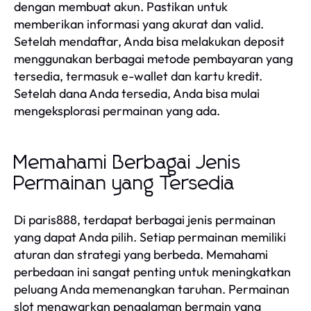
dengan membuat akun. Pastikan untuk
memberikan informasi yang akurat dan valid.
Setelah mendaftar, Anda bisa melakukan deposit
menggunakan berbagai metode pembayaran yang
tersedia, termasuk e-wallet dan kartu kredit.
Setelah dana Anda tersedia, Anda bisa mulai
mengeksplorasi permainan yang ada.
Memahami Berbagai Jenis
Permainan yang Tersedia
Di paris888, terdapat berbagai jenis permainan
yang dapat Anda pilih. Setiap permainan memiliki
aturan dan strategi yang berbeda. Memahami
perbedaan ini sangat penting untuk meningkatkan
peluang Anda memenangkan taruhan. Permainan
slot menawarkan pengalaman bermain yang