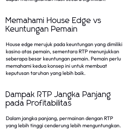
Memahami House Edge vs
Keuntungan Pemain
House edge merujuk pada keuntungan yang dimiliki
kasino atas pemain, sementara RTP menunjukkan
seberapa besar keuntungan pemain. Pemain perlu
memahami kedua konsep ini untuk membuat
keputusan taruhan yang lebih baik.
Dampak RTP Jangka Panjang
pada Profitabilitas
Dalam jangka panjang, permainan dengan RTP
yang lebih tinggi cenderung lebih menguntungkan.