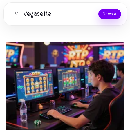
Vegaselite
V
News