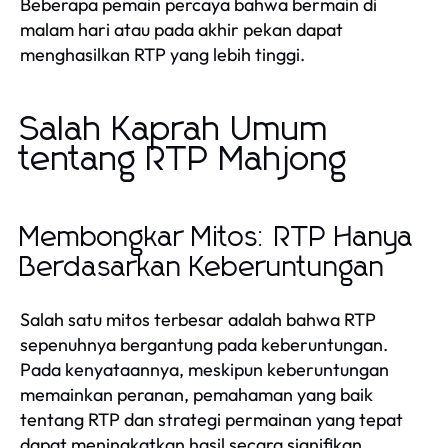
Beberapa pemain percaya bahwa bermain di
malam hari atau pada akhir pekan dapat
menghasilkan RTP yang lebih tinggi.
Salah Kaprah Umum
tentang RTP Mahjong
Membongkar Mitos: RTP Hanya
Berdasarkan Keberuntungan
Salah satu mitos terbesar adalah bahwa RTP
sepenuhnya bergantung pada keberuntungan.
Pada kenyataannya, meskipun keberuntungan
memainkan peranan, pemahaman yang baik
tentang RTP dan strategi permainan yang tepat
dapat meningkatkan hasil secara signifikan.