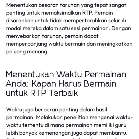
Menentukan besaran taruhan yang tepat sangat
penting untuk memaksimalkan RTP. Pemain
disarankan untuk tidak mempertaruhkan seluruh
modal mereka dalam satu sesi permainan. Dengan
menyebarkan taruhan, pemain dapat
memperpanjang waktu bermain dan meningkatkan
peluang menang.
Menentukan Waktu Permainan
Anda: Kapan Harus Bermain
untuk RTP Terbaik
Waktu juga berperan penting dalam hasil
permainan. Melakukan penelitian mengenai waktu-
waktu tertentu di mana permainan memiliki guru
lebih banyak kemenangan juga dapat membantu.