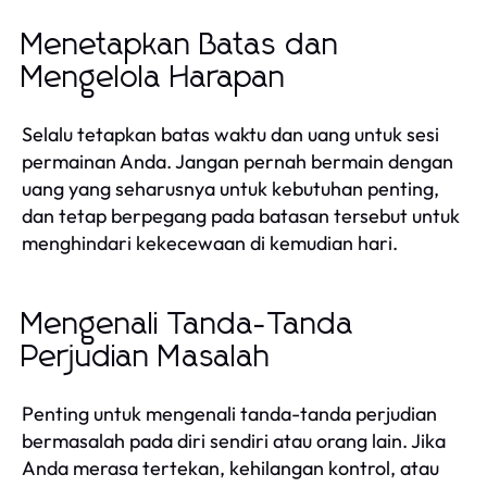
Menetapkan Batas dan
Mengelola Harapan
Selalu tetapkan batas waktu dan uang untuk sesi
permainan Anda. Jangan pernah bermain dengan
uang yang seharusnya untuk kebutuhan penting,
dan tetap berpegang pada batasan tersebut untuk
menghindari kekecewaan di kemudian hari.
Mengenali Tanda-Tanda
Perjudian Masalah
Penting untuk mengenali tanda-tanda perjudian
bermasalah pada diri sendiri atau orang lain. Jika
Anda merasa tertekan, kehilangan kontrol, atau