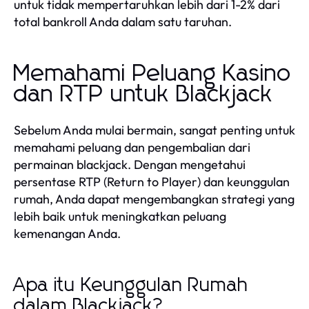
untuk tidak mempertaruhkan lebih dari 1-2% dari
total bankroll Anda dalam satu taruhan.
Memahami Peluang Kasino
dan RTP untuk Blackjack
Sebelum Anda mulai bermain, sangat penting untuk
memahami peluang dan pengembalian dari
permainan blackjack. Dengan mengetahui
persentase RTP (Return to Player) dan keunggulan
rumah, Anda dapat mengembangkan strategi yang
lebih baik untuk meningkatkan peluang
kemenangan Anda.
Apa itu Keunggulan Rumah
dalam Blackjack?