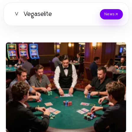
Vegaselite
V
News