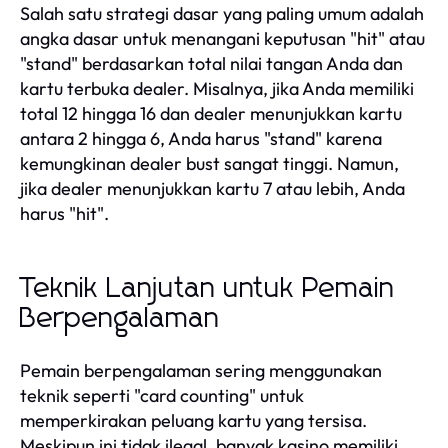
Salah satu strategi dasar yang paling umum adalah
angka dasar untuk menangani keputusan "hit" atau
"stand" berdasarkan total nilai tangan Anda dan
kartu terbuka dealer. Misalnya, jika Anda memiliki
total 12 hingga 16 dan dealer menunjukkan kartu
antara 2 hingga 6, Anda harus "stand" karena
kemungkinan dealer bust sangat tinggi. Namun,
jika dealer menunjukkan kartu 7 atau lebih, Anda
harus "hit".
Teknik Lanjutan untuk Pemain
Berpengalaman
Pemain berpengalaman sering menggunakan
teknik seperti "card counting" untuk
memperkirakan peluang kartu yang tersisa.
Meskipun ini tidak ilegal, banyak kasino memiliki