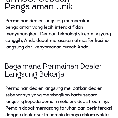
Pengalaman Unik
Permainan dealer langsung memberikan
pengalaman yang lebih interaktif dan
menyenangkan. Dengan teknologi streaming yang
canggih, Anda dapat merasakan atmosfer kasino
langsung dari kenyamanan rumah Anda.
Bagaimana Permainan Dealer
Langsung Bekerja
Permainan dealer langsung melibatkan dealer
sebenarnya yang membagikan kartu secara
langsung kepada pemain melalui video streaming.
Pemain dapat memasang taruhan dan berinteraksi
dengan dealer serta pemain lainnya dalam waktu