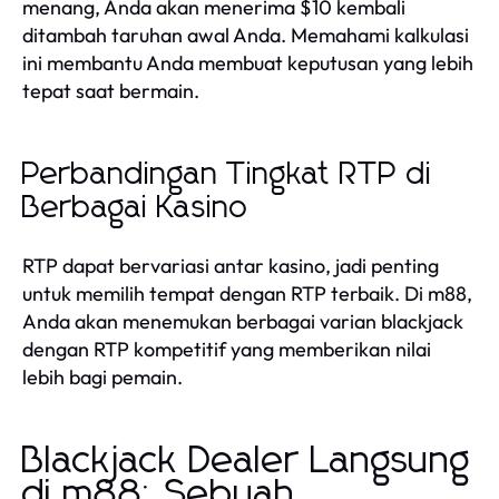
menang, Anda akan menerima $10 kembali
ditambah taruhan awal Anda. Memahami kalkulasi
ini membantu Anda membuat keputusan yang lebih
tepat saat bermain.
Perbandingan Tingkat RTP di
Berbagai Kasino
RTP dapat bervariasi antar kasino, jadi penting
untuk memilih tempat dengan RTP terbaik. Di m88,
Anda akan menemukan berbagai varian blackjack
dengan RTP kompetitif yang memberikan nilai
lebih bagi pemain.
Blackjack Dealer Langsung
di m88: Sebuah