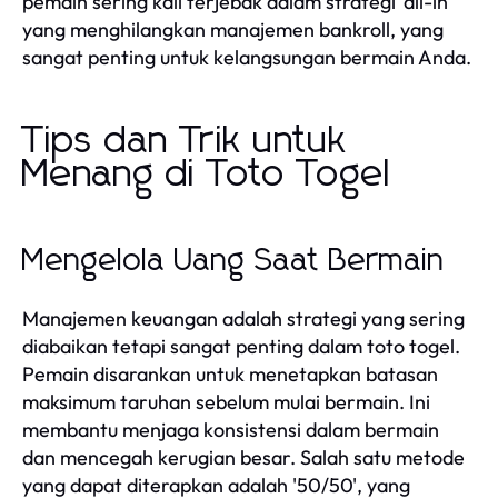
pemain sering kali terjebak dalam strategi 'all-in'
yang menghilangkan manajemen bankroll, yang
sangat penting untuk kelangsungan bermain Anda.
Tips dan Trik untuk
Menang di Toto Togel
Mengelola Uang Saat Bermain
Manajemen keuangan adalah strategi yang sering
diabaikan tetapi sangat penting dalam toto togel.
Pemain disarankan untuk menetapkan batasan
maksimum taruhan sebelum mulai bermain. Ini
membantu menjaga konsistensi dalam bermain
dan mencegah kerugian besar. Salah satu metode
yang dapat diterapkan adalah '50/50', yang