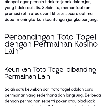
didapat agar pemain tidak terjebak dalam janji
yang tidak realistis. Selain itu, memanfaatkan
promosi rutin atau event khusus secara optimal
dapat meningkatkan keuntungan jangka panjang.
Perbandingan Toto Togel
dengan Permainan Kasino
Lain
Keunikan Toto Togel dibanding
Permainan Lain
Salah satu keunikan dari toto togel adalah cara
permainan yang sederhana dan langsung. Berbeda
dengan permainan seperti poker atau blackjack