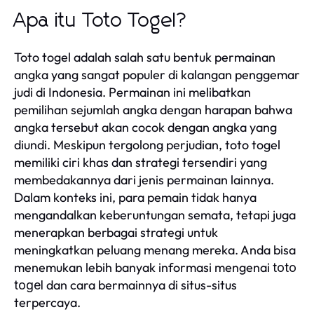
Apa itu Toto Togel?
Toto togel adalah salah satu bentuk permainan
angka yang sangat populer di kalangan penggemar
judi di Indonesia. Permainan ini melibatkan
pemilihan sejumlah angka dengan harapan bahwa
angka tersebut akan cocok dengan angka yang
diundi. Meskipun tergolong perjudian, toto togel
memiliki ciri khas dan strategi tersendiri yang
membedakannya dari jenis permainan lainnya.
Dalam konteks ini, para pemain tidak hanya
mengandalkan keberuntungan semata, tetapi juga
menerapkan berbagai strategi untuk
meningkatkan peluang menang mereka. Anda bisa
menemukan lebih banyak informasi mengenai
toto
dan cara bermainnya di situs-situs
togel
terpercaya.