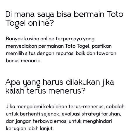
Di mana saya bisa bermain Toto
Togel online?
Banyak kasino online terpercaya yang
menyediakan permainan Toto Togel, pastikan
memilih situs dengan reputasi baik dan tawaran
bonus menarik.
Apa yang harus dilakukan jika
kalah terus menerus?
Jika mengalami kekalahan terus-menerus, cobalah
untuk berhenti sejenak, evaluasi strategi taruhan,
dan jangan terbawa emosi untuk menghindari
kerugian lebih lanjut.