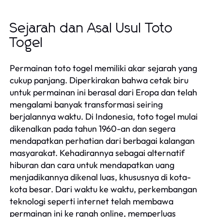
Sejarah dan Asal Usul Toto
Togel
Permainan toto togel memiliki akar sejarah yang
cukup panjang. Diperkirakan bahwa cetak biru
untuk permainan ini berasal dari Eropa dan telah
mengalami banyak transformasi seiring
berjalannya waktu. Di Indonesia, toto togel mulai
dikenalkan pada tahun 1960-an dan segera
mendapatkan perhatian dari berbagai kalangan
masyarakat. Kehadirannya sebagai alternatif
hiburan dan cara untuk mendapatkan uang
menjadikannya dikenal luas, khususnya di kota-
kota besar. Dari waktu ke waktu, perkembangan
teknologi seperti internet telah membawa
permainan ini ke ranah online, memperluas