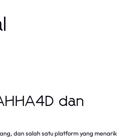
l
 AHHA4D dan
mbang, dan salah satu platform yang menarik