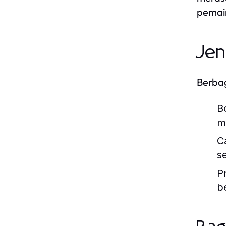
pemai
Jen
Berbag
B
m
C
s
P
b