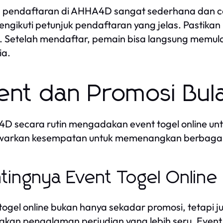
 pendaftaran di AHHA4D sangat sederhana dan ce
ngikuti petunjuk pendaftaran yang jelas. Pastika
. Setelah mendaftar, pemain bisa langsung memul
ia.
ent dan Promosi Bu
 secara rutin mengadakan event togel online untu
arkan kesempatan untuk memenangkan berbagai 
tingnya Event Togel Online
togel online bukan hanya sekadar promosi, tetapi
kan pengalaman perjudian yang lebih seru. Event 