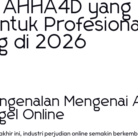
ar AHHA4D yang
untuk Profesiona
g di 2026
ngenalan Mengenai
gel Online
akhir ini, industri perjudian online semakin berke