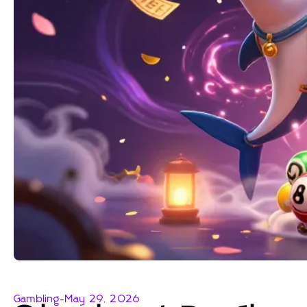
Gambling
-
May 29, 2026