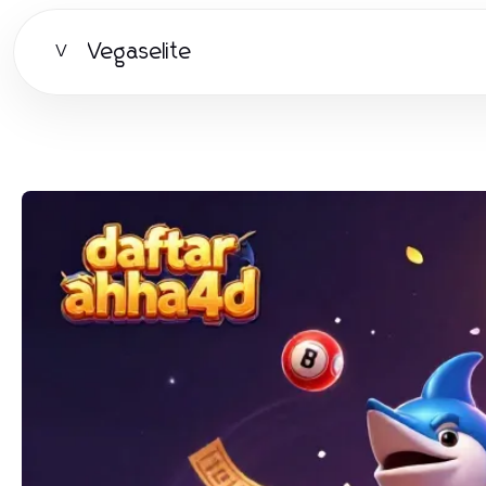
Vegaselite
V