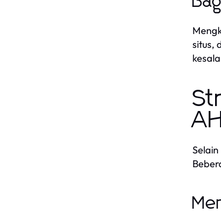
Bag
Mengkl
situs,
kesal
St
A
Selain
Beber
Mem