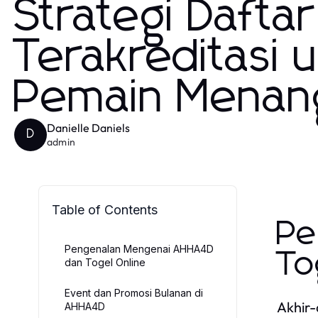
Strategi Daft
Terakreditasi 
Pemain Menan
Danielle Daniels
D
admin
Table of Contents
Pe
Pengenalan Mengenai AHHA4D
To
dan Togel Online
Event dan Promosi Bulanan di
Akhir-
AHHA4D