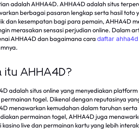
tian adalah AHHA4D. AHHA4D adalah situs terperc
rkan berbagai pasaran lengkap serta hasil toto y
ik dan kesempatan bagi para pemain, AHHA4D men
ngin merasakan sensasi perjudian online. Dalam arti
nai AHHA4D dan bagaimana cara
daftar ahha4d
amnya.
a itu AHHA4D?
 adalah situs online yang menyediakan platform 
permainan togel. Dikenal dengan reputasinya yan
D menawarkan kemudahan dalam taruhan serta d
diakan permainan togel, AHHA4D juga menawarkan
i kasino live dan permainan kartu yang lebih interakt