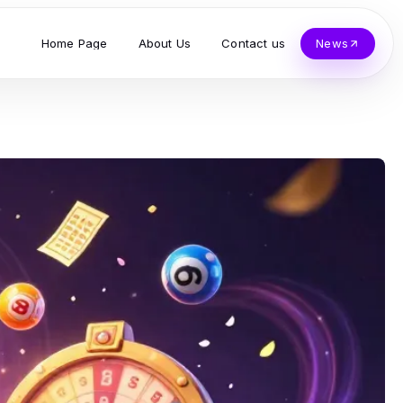
Home Page
About Us
Contact us
News