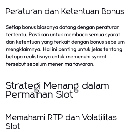
Peraturan dan Ketentuan Bonus
Setiap bonus biasanya datang dengan peraturan
tertentu. Pastikan untuk membaca semua syarat
dan ketentuan yang terkait dengan bonus sebelum
mengklaimnya. Hal ini penting untuk jelas tentang
betapa realistisnya untuk memenuhi syarat
tersebut sebelum menerima tawaran.
Strategi Menang dalam
Permainan Slot
Memahami RTP dan Volatilitas
Slot