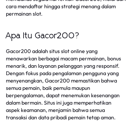
cara mendaftar hingga strategi menang dalam
permainan slot.
Apa Itu Gacor200?
Gacor200 adalah situs slot online yang
menawarkan berbagai macam permainan, bonus
menarik, dan layanan pelanggan yang responsif.
Dengan fokus pada pengalaman pengguna yang
menyenangkan, Gacor200 memastikan bahwa
semua pemain, baik pemula maupun
berpengalaman, dapat menemukan kesenangan
dalam bermain. Situs ini juga memperhatikan
aspek keamanan, menjamin bahwa semua
transaksi dan data pribadi pemain tetap aman.