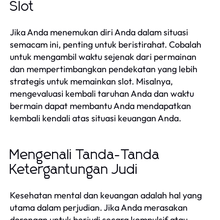
Slot
Jika Anda menemukan diri Anda dalam situasi
semacam ini, penting untuk beristirahat. Cobalah
untuk mengambil waktu sejenak dari permainan
dan mempertimbangkan pendekatan yang lebih
strategis untuk memainkan slot. Misalnya,
mengevaluasi kembali taruhan Anda dan waktu
bermain dapat membantu Anda mendapatkan
kembali kendali atas situasi keuangan Anda.
Mengenali Tanda-Tanda
Ketergantungan Judi
Kesehatan mental dan keuangan adalah hal yang
utama dalam perjudian. Jika Anda merasakan
dorongan untuk berjudi secara kompulsif atau