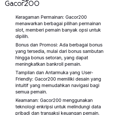
Gacor200
Keragaman Permainan:
Gacor200
menawarkan berbagai pilihan permainan
slot, memberi pemain banyak opsi untuk
dipilih.
Bonus dan Promosi:
Ada berbagai bonus
yang tersedia, mulai dari bonus sambutan
hingga bonus setoran, yang dapat
meningkatkan bankroll pemain.
Tampilan dan Antarmuka yang User-
Friendly:
Gacor200 memiliki desain yang
intuitif yang memudahkan navigasi bagi
semua pemain.
Keamanan:
Gacor200 menggunakan
teknologi enkripsi untuk melindungi data
pribadi dan transaksi keuangan pemain.