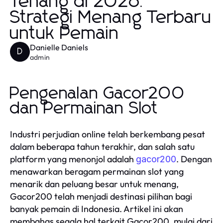
Tenang di 2026:
Strategi Menang Terbaru
untuk Pemain
Danielle Daniels
D
admin
Pengenalan Gacor200
dan Permainan Slot
Industri perjudian online telah berkembang pesat
dalam beberapa tahun terakhir, dan salah satu
platform yang menonjol adalah
. Dengan
gacor200
menawarkan beragam permainan slot yang
menarik dan peluang besar untuk menang,
Gacor200 telah menjadi destinasi pilihan bagi
banyak pemain di Indonesia. Artikel ini akan
membahas segala hal terkait Gacor200, mulai dari