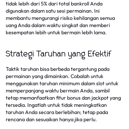
tidak lebih dari 5% dari total bankroll Anda
digunakan dalam satu sesi permainan. Ini
membantu mengurangi risiko kehilangan semua
uang Anda dalam waktu singkat dan memberi
kesempatan lebih untuk bermain lebih lama.
Strategi Taruhan yang Efektif
Taktik taruhan bisa berbeda tergantung pada
permainan yang dimainkan. Cobalah untuk
menggunakan taruhan minimum dalam slot untuk
memperpanjang waktu bermain Anda, sambil
tetap memanfaatkan fitur bonus dan jackpot yang
tersedia. Ingatlah untuk tidak meningkatkan
taruhan Anda secara berlebihan; tetap pada
rencana dan sesuaikan hanya jika perlu.