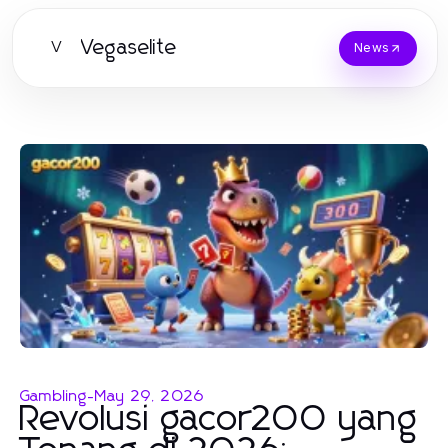
Vegaselite
V
News
Gambling
-
May 29, 2026
Revolusi gacor200 yang