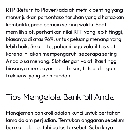
RTP (Return to Player) adalah metrik penting yang
menunjukkan persentase taruhan yang diharapkan
kembali kepada pemain seiring waktu. Saat
memilih slot, perhatikan nilai RTP yang lebih tinggi,
biasanya di atas 96%, untuk peluang menang yang
lebih baik. Selain itu, pahami juga volatilitas slot
karena ini akan mempengaruhi seberapa sering
Anda bisa menang. Slot dengan volatilitas tinggi
biasanya membayar lebih besar, tetapi dengan
frekuensi yang lebih rendah.
Tips Mengelola Bankroll Anda
Manajemen bankroll adalah kunci untuk bertahan
lama dalam perjudian. Tentukan anggaran sebelum
bermain dan patuhi batas tersebut. Sebaiknya