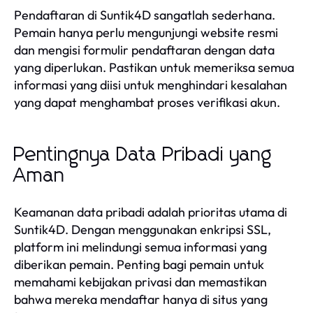
Pendaftaran di Suntik4D sangatlah sederhana.
Pemain hanya perlu mengunjungi website resmi
dan mengisi formulir pendaftaran dengan data
yang diperlukan. Pastikan untuk memeriksa semua
informasi yang diisi untuk menghindari kesalahan
yang dapat menghambat proses verifikasi akun.
Pentingnya Data Pribadi yang
Aman
Keamanan data pribadi adalah prioritas utama di
Suntik4D. Dengan menggunakan enkripsi SSL,
platform ini melindungi semua informasi yang
diberikan pemain. Penting bagi pemain untuk
memahami kebijakan privasi dan memastikan
bahwa mereka mendaftar hanya di situs yang