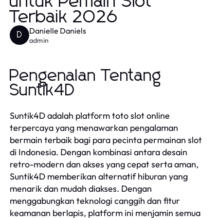
untuk Pemain Slot
Terbaik 2026
Danielle Daniels
D
admin
Pengenalan Tentang
Suntik4D
Suntik4D adalah platform toto slot online
terpercaya yang menawarkan pengalaman
bermain terbaik bagi para pecinta permainan slot
di Indonesia. Dengan kombinasi antara desain
retro-modern dan akses yang cepat serta aman,
Suntik4D memberikan alternatif hiburan yang
menarik dan mudah diakses. Dengan
menggabungkan teknologi canggih dan fitur
keamanan berlapis, platform ini menjamin semua