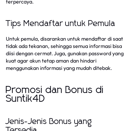
terpercaya.
Tips Mendaftar untuk Pemula
Untuk pemula, disarankan untuk mendaftar di saat
tidak ada tekanan, sehingga semua informasi bisa
diisi dengan cermat. Juga, gunakan password yang
kuat agar akun tetap aman dan hindari
menggunakan informasi yang mudah ditebak.
Promosi dan Bonus di
Suntik4D
Jenis-Jenis Bonus yang
Tersedia