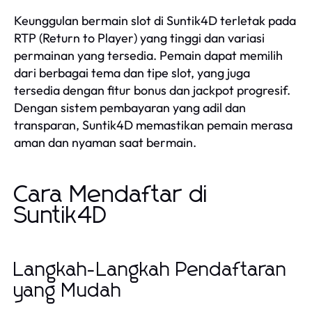
Keunggulan bermain slot di Suntik4D terletak pada
RTP (Return to Player) yang tinggi dan variasi
permainan yang tersedia. Pemain dapat memilih
dari berbagai tema dan tipe slot, yang juga
tersedia dengan fitur bonus dan jackpot progresif.
Dengan sistem pembayaran yang adil dan
transparan, Suntik4D memastikan pemain merasa
aman dan nyaman saat bermain.
Cara Mendaftar di
Suntik4D
Langkah-Langkah Pendaftaran
yang Mudah