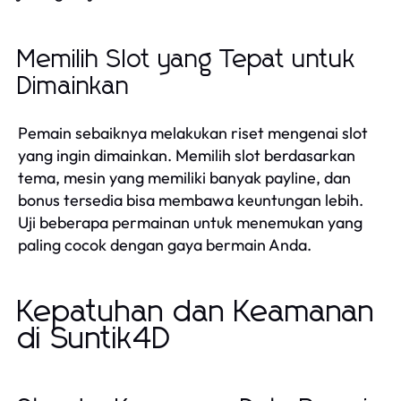
Memilih Slot yang Tepat untuk
Dimainkan
Pemain sebaiknya melakukan riset mengenai slot
yang ingin dimainkan. Memilih slot berdasarkan
tema, mesin yang memiliki banyak payline, dan
bonus tersedia bisa membawa keuntungan lebih.
Uji beberapa permainan untuk menemukan yang
paling cocok dengan gaya bermain Anda.
Kepatuhan dan Keamanan
di Suntik4D