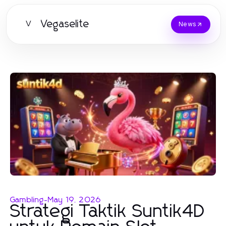
Vegaselite
V
News
Gambling
-
May 19, 2026
Strategi Taktik Suntik4D